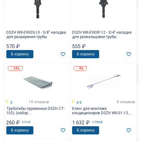
DSZH WK-E900S-10 - 5/8" насадка
DSZH WK-E900F-12 - 3/4" насадка
для расширения трубы
для развальцовки трубы
570
₽
555
₽
В корзину
В корзину
-
16%
-
9%
19 отзывов
8 отзывов
5
4.9
Трубогибы пружинные DSZH CT-
Ключ для монтажа
102L (набор:
кондиционеров DSZH WK-01-13,
1/4",3/4",3/8",1/2",5/8")
головка 13мм​
260
₽
1 632
₽
311
₽
1 796
₽
В корзину
В корзину