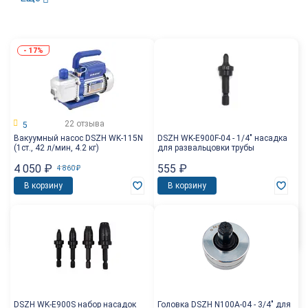
-
17%
22 отзыва
5
Вакуумный насос DSZH WK-115N
DSZH WK-E900F-04 - 1/4" насадка
(1ст., 42 л/мин, 4.2 кг)
для развальцовки трубы
4 050
₽
555
₽
4 860
₽
В корзину
В корзину
DSZH WK-E900S набор насадок
Головка DSZH N100A-04 - 3/4" для