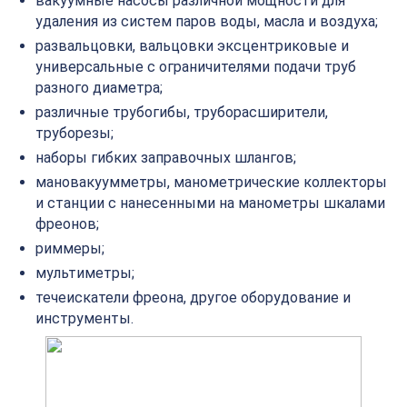
вакуумные насосы различной мощности для
удаления из систем паров воды, масла и воздуха;
развальцовки, вальцовки эксцентриковые и
универсальные с ограничителями подачи труб
разного диаметра;
различные
трубогибы
,
труборасширители
,
труборезы;
наборы гибких заправочных шлангов;
мановакуумметры
, манометрические коллекторы
и станции с нанесенными на манометры шкалами
фреонов;
риммеры
;
мультиметры
;
течеискатели
фреона, другое оборудование и
инструменты.