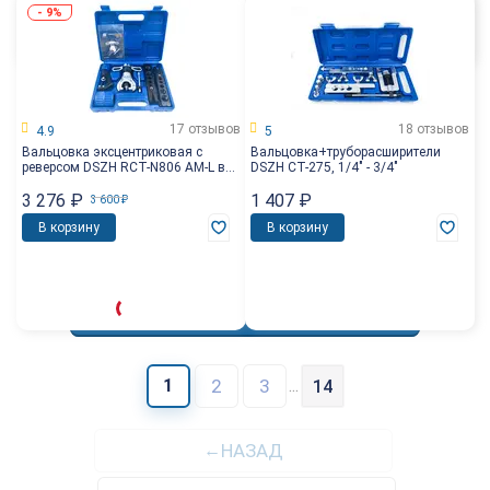
-
9%
17 отзывов
18 отзывов
4.9
5
Вальцовка эксцентриковая с
Вальцовка+труборасширители
реверсом DSZH RCT-N806 AM-L в
DSZH CT-275, 1/4" - 3/4"
кейсе, +ример и труборез
3 276
₽
1 407
₽
3 600
₽
В корзину
В корзину
Показать еще 20 товаров
1
2
3
...
14
НАЗАД