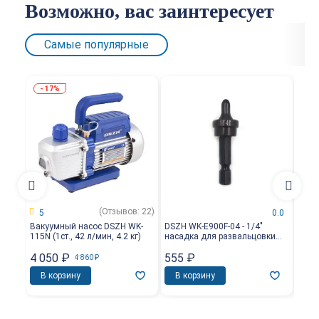
Возможно, вас заинтересует
Самые популярные
17%
(Отзывов: 22)
5
0.0
Вакуумный насос DSZH WK-
DSZH WK-E900F-04 - 1/4"
DSZH
115N (1ст., 42 л/мин, 4.2 кг)
насадка для развальцовки
насад
трубы
для 
4 050
₽
555
₽
2 0
4 860
₽
В корзину
В корзину
В 