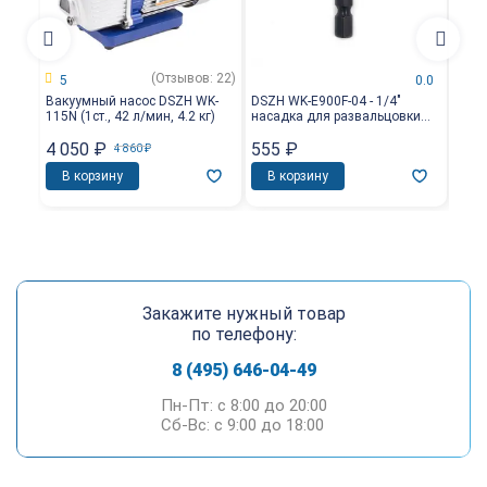
(Отзывов: 22)
5
0.0
Вакуумный насос DSZH WK-
DSZH WK-E900F-04 - 1/4"
DSZH
115N (1ст., 42 л/мин, 4.2 кг)
насадка для развальцовки
насад
трубы
для 
4 050
₽
555
₽
2 0
4 860
₽
В корзину
В корзину
В 
Закажите нужный товар
по телефону:
8 (495) 646-04-49
Пн-Пт: c 8:00 до 20:00
Сб-Вс: c 9:00 до 18:00