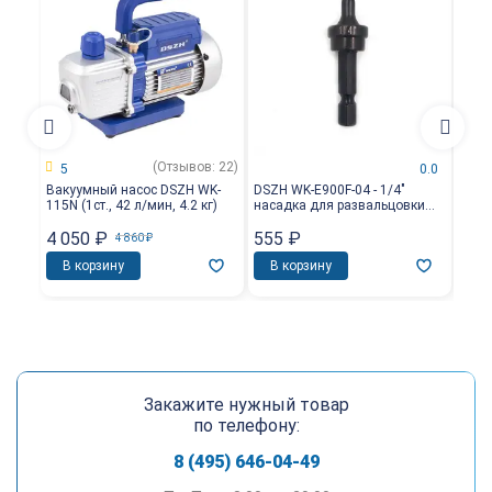
(Отзывов: 22)
5
0.0
Вакуумный насос DSZH WK-
DSZH WK-E900F-04 - 1/4"
DSZH
115N (1ст., 42 л/мин, 4.2 кг)
насадка для развальцовки
насад
трубы
для 
4 050
₽
555
₽
2 0
4 860
₽
В корзину
В корзину
В 
Закажите нужный товар
по телефону:
8 (495) 646-04-49