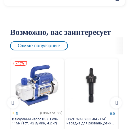
Возможно, вас заинтересует
Самые популярные
17%
(Отзывов: 22)
5
0.0
Вакуумный насос DSZH WK-
DSZH WK-E900F-04 - 1/4"
DSZH
115N (1ст., 42 л/мин, 4.2 кг)
насадка для развальцовки
насад
трубы
для 