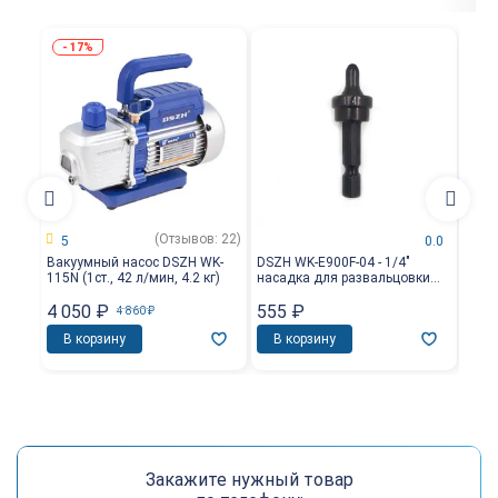
17%
(Отзывов: 22)
5
0.0
Вакуумный насос DSZH WK-
DSZH WK-E900F-04 - 1/4"
DSZH
115N (1ст., 42 л/мин, 4.2 кг)
насадка для развальцовки
насад
трубы
для 
4 050
₽
555
₽
2 0
4 860
₽
В корзину
В корзину
В 
Закажите нужный товар