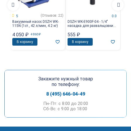
(Отзывов: 22)
5
0.0
Вакуумный насос DSZH WK-
DSZH WK-E900F-04 - 1/4"
DSZH
115N (1ст., 42 л/мин, 4.2 кг)
насадка для развальцовки
насад
трубы
для 
4 050
₽
555
₽
2 0
4 860
₽
В корзину
В корзину
В 
Закажите нужный товар
по телефону:
8 (495) 646-04-49
Пн-Пт: c 8:00 до 20:00
Сб-Вс: c 9:00 до 18:00