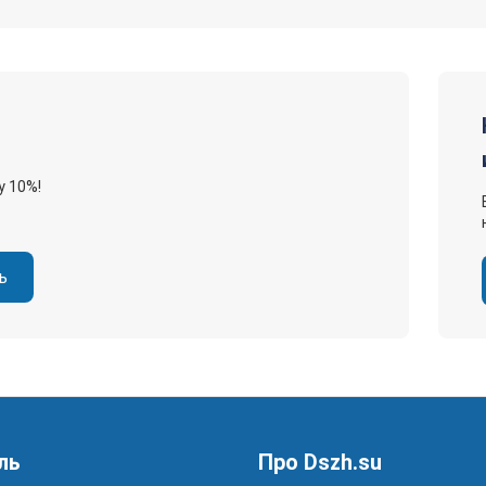
у 10%!
ь
ль
Про Dszh.su