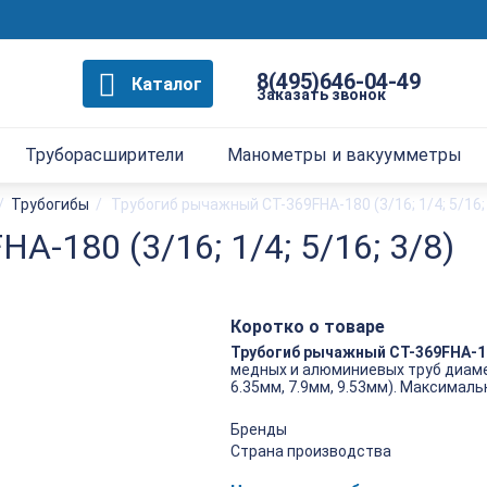
8(495)646-04-49
Каталог
Заказать звонок
Труборасширители
Манометры и вакуумметры
/
Трубогибы
/
Трубогиб рычажный CT-369FHA-180 (3/16; 1/4; 5/16;
-180 (3/16; 1/4; 5/16; 3/8)
Коротко о товаре
Трубогиб рычажный CT-369FHA-1
медных и алюминиевых труб диаметро
6.35мм, 7.9мм, 9.53мм). Максималь
Бренды
Страна производства