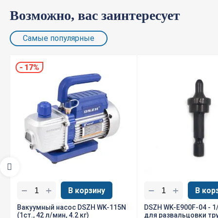
Возможно, вас заинтересует
Самые популярные
-
17%
+
+
−
−
В корзину
В кор
Вакуумный насос DSZH WK-115N
DSZH WK-E900F-04 - 1
(1ст., 42 л/мин, 4.2 кг)
для развальцовки тр