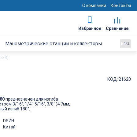
О компании
Контакты
Манометрические станции и коллекторы
1/2
 3/8)
КОД:
21620
80
предназначен для изгиба
м 3/16`, 1/4`, 5/16`, 3/8` (4.7мм,
ный изгиб 180°.
DSZH
Китай