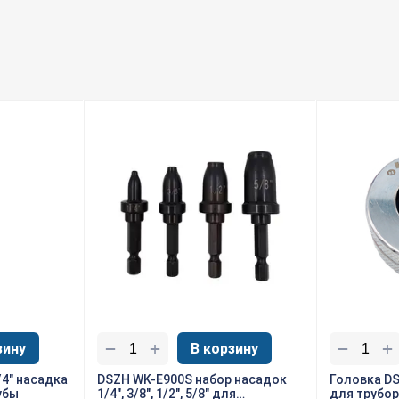
+
+
−
−
зину
В корзину
/4" насадка
DSZH WK-E900S набор насадок
Головка DS
убы
1/4", 3/8", 1/2", 5/8" для
для трубо