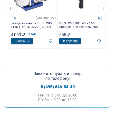
(Отзывов: 22)
5
0.0
Вакуумный насос DSZH WK-
DSZH WK-E900F-04 - 1/4"
DSZH
115N (1ст., 42 л/мин, 4.2 кг)
насадка для развальцовки
насад
трубы
для 
4 050
₽
555
₽
2 0
4 860
₽
В корзину
В корзину
В 
Закажите нужный товар
по телефону:
8 (495) 646-04-49
Пн-Пт: c 8:00 до 20:00
Сб-Вс: c 9:00 до 18:00