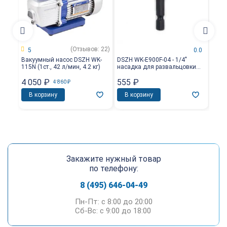
(Отзывов: 22)
5
0.0
Вакуумный насос DSZH WK-
DSZH WK-E900F-04 - 1/4"
DSZH
115N (1ст., 42 л/мин, 4.2 кг)
насадка для развальцовки
насад
трубы
для 
4 050
₽
555
₽
2 0
4 860
₽
В корзину
В корзину
В 
Закажите нужный товар
по телефону:
8 (495) 646-04-49
Пн-Пт: c 8:00 до 20:00
Сб-Вс: c 9:00 до 18:00