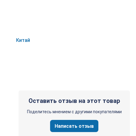
ты. Это делает его незаменимым инструментом для
ления, водоснабжения, а также для работы с различными
Китай
Оставить отзыв на этот товар
Поделитесь мнением с другими покупателями
Написать отзыв