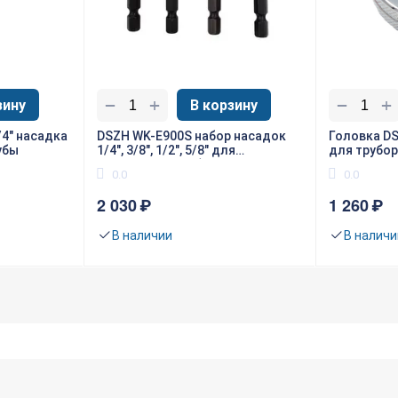
0
09/20/2022, 10
+
+
−
−
зину
В корзину
/4" насадка
DSZH WK-E900S набор насадок
Головка DS
убы
1/4", 3/8", 1/2", 5/8" для
для трубо
расширения трубы
0.0
0.0
2 030
₽
1 260
₽
В наличии
В наличи
0
09/02/2022, 11