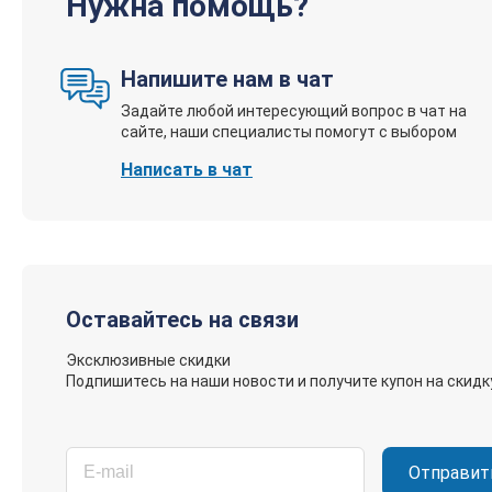
Нужна помощь?
Труборез dszh хороший
Комментарий
Напишите нам в чат
хороший острый маленький труборез везде подберешся
Задайте любой интересующий вопрос в чат на
сайте, наши специалисты помогут с выбором
Написать в чат
Дмитрий Стрельцов
5
Недостатки
Без недостатков
Комментарий
Оставайтесь на связи
Режет медную трубу, надрез четкий и аккуратный.
Эксклюзивные скидки
Подпишитесь на наши новости и получите купон на скидк
Отправит