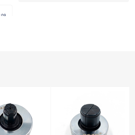
:09
0
:31