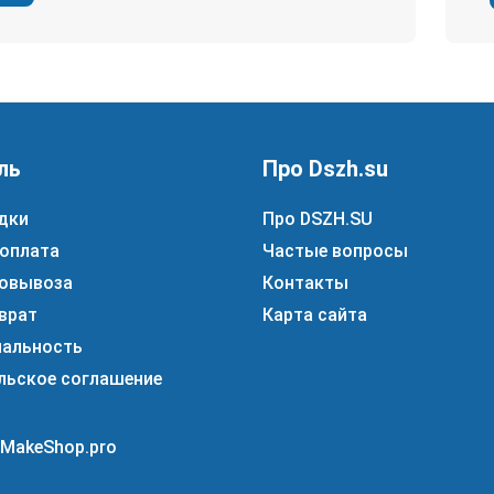
ль
Про Dszh.su
дки
Про DSZH.SU
 оплата
Частые вопросы
овывоза
Контакты
врат
Карта сайта
альность
льское соглашение
 MakeShop.pro