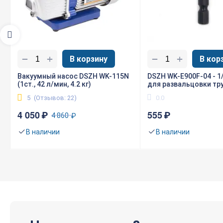
Семён Гротков
+
+
−
−
В корзину
В кор
5
Преимущества
Вакуумный насос DSZH WK-115N
DSZH WK-E900F-04 - 1
(1ст., 42 л/мин, 4.2 кг)
для развальцовки тр
дешевый в цене труборез
5
(Отзывов: 22)
0.0
Недостатки
4 050
₽
555
₽
нет
4 860
₽
Комментарий
В наличии
В наличии
хороший острый маленький труборез везде подберешся
Виктор Малюков
5
Преимущества