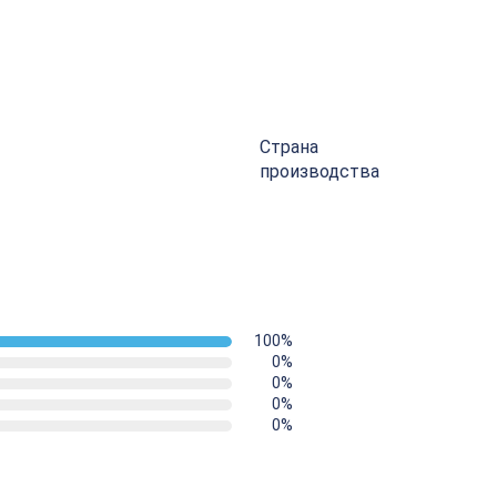
роцесс резки труб, обеспечивая при этом высокое качество рабо
нтом холодильного и климатического оборудования, систем отоп
Страна
производства
100%
0%
0%
0%
0%