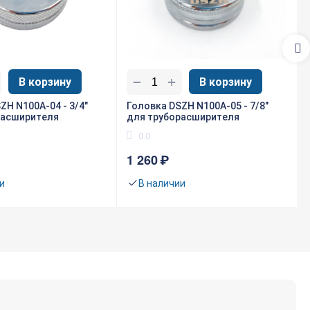
0
:31
+
−
В корзину
В корзину
ZH N100A-04 - 3/4"
Головка DSZH N100A-05 - 7/8"
расширителя
для труборасширителя
0.0
1 260
₽
и
В наличии
0
:12