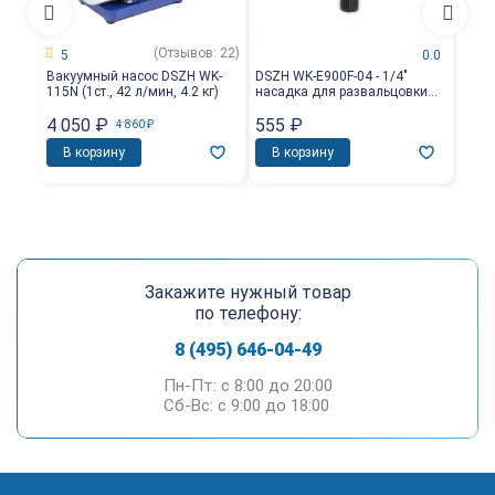
(Отзывов: 22)
5
0.0
Вакуумный насос DSZH WK-
DSZH WK-E900F-04 - 1/4"
DSZH
115N (1ст., 42 л/мин, 4.2 кг)
насадка для развальцовки
насад
трубы
для 
4 050
₽
555
₽
2 0
4 860
₽
В корзину
В корзину
В 
Закажите нужный товар
по телефону:
8 (495) 646-04-49
Пн-Пт: c 8:00 до 20:00
Сб-Вс: c 9:00 до 18:00